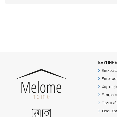
ΕΞΥΠΗΡΈ
Επικοιν
Επιστρο
Χάρτης 
Εταιρείε
Πολιτικ
Όροι Χρ