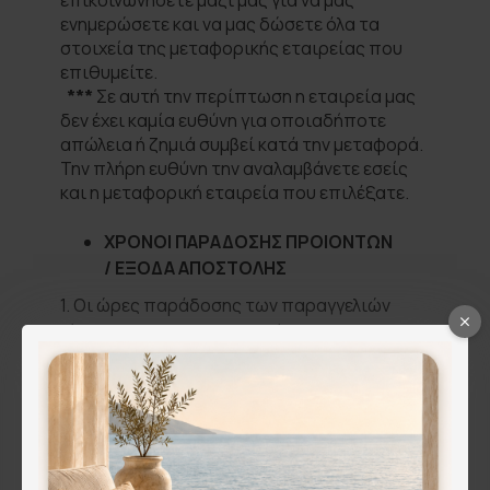
επικοινωνήσετε μαζί μας για να μας
ενημερώσετε και να μας δώσετε όλα τα
στοιχεία της μεταφορικής εταιρείας που
επιθυμείτε.
***
Σε αυτή την περίπτωση η εταιρεία μας
δεν έχει καμία ευθύνη για οποιαδήποτε
απώλεια ή ζημιά συμβεί κατά την μεταφορά.
Την πλήρη ευθύνη την αναλαμβάνετε εσείς
και η μεταφορική εταιρεία που επιλέξατε.
ΧΡΟΝΟΙ ΠΑΡΑΔΟΣΗΣ ΠΡΟΙΟΝΤΩΝ
/
ΕΞΟΔΑ ΑΠΟΣΤΟΛΗΣ
1. Οι ώρες παράδοσης των παραγγελιών
είναι απ' τις 09:00 το πρωί ως τις 17:00 το
απόγευμα.
Βάση του χρ΄όνου παράδοσης από την
συνεργαζόμενη εταιρεία ταχυμεταφορών οι
παραδόσεις θα έχουν ώς εξής:
* εντός της Αττικής εντός 48 ωρών από την