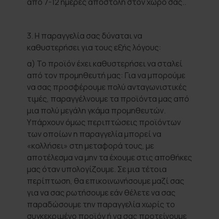
από 7-12 ημέρες αποστολή στον χώρο σας..
3. Η παραγγελία σας δύναται να
καθυστερήσει για τους εξής λόγους:
α) Το προϊόν έχει καθυστερήσει να σταλεί
από τον προμηθευτή μας: Για να μπορούμε
να σας προσφέρουμε πολύ ανταγωνιστικές
τιμές, παραγγέλνουμε τα προϊόντα μας από
μια πολύ μεγάλη γκάμα προμηθευτών.
Υπάρχουν όμως περιπτώσεις προϊόντων
των οποίων η παραγγελία μπορεί να
«κολλήσει» στη μεταφορά τους, με
αποτέλεσμα να μην τα έχουμε στις αποθήκες
μας όταν υπολογίζουμε. Σε μια τέτοια
περίπτωση, θα επικοινωνήσουμε μαζί σας
για να σας ρωτήσουμε εάν θέλετε να σας
παραδώσουμε την παραγγελία χωρίς το
συγκεκριμένο προϊόν ή να σας προτείνουμε