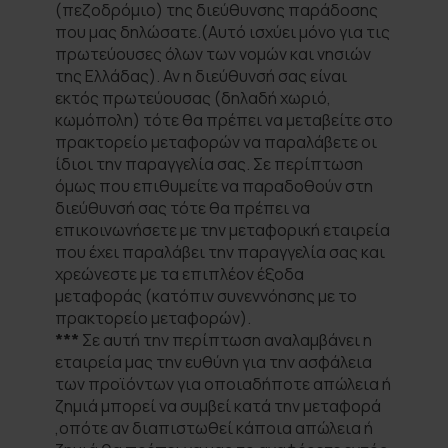
(πεζοδρόμιο) της διεύθυνσης παράδοσης
που μας δηλώσατε.(Αυτό ισχύει μόνο για τις
πρωτεύουσες όλων των νομών και νησιών
της Ελλάδας). Αν η διεύθυνσή σας είναι
εκτός πρωτεύουσας (δηλαδή χωριό,
κωμόπολη) τότε θα πρέπει να μεταβείτε στο
πρακτορείο μεταφορών να παραλάβετε οι
ίδιοι την παραγγελία σας. Σε περίπτωση
όμως που επιθυμείτε να παραδοθούν στη
διεύθυνσή σας τότε θα πρέπει να
επικοινωνήσετε με την μεταφορική εταιρεία
που έχει παραλάβει την παραγγελία σας και
χρεώνεστε με τα επιπλέον έξοδα
μεταφοράς (κατόπιν συνεννόησης με το
πρακτορείο μεταφορών).
***
Σε αυτή την περίπτωση αναλαμβάνει η
εταιρεία μας την ευθύνη για την ασφάλεια
των προϊόντων για οποιαδήποτε απώλεια ή
ζημιά μπορεί να συμβεί κατά την μεταφορά
,οπότε αν διαπιστωθεί κάποια απώλεια ή