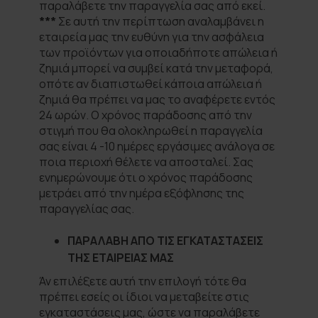
παραλάβετε την παραγγελία σας από εκεί.
***
Σε αυτή την περίπτωση αναλαμβάνει η
εταιρεία μας την ευθύνη για την ασφάλεια
των προϊόντων για οποιαδήποτε απώλεια ή
ζημιά μπορεί να συμβεί κατά την μεταφορά,
οπότε αν διαπιστωθεί κάποια απώλεια ή
ζημιά θα πρέπει να μας το αναφέρετε εντός
24 ωρών. Ο χρόνος παράδοσης από την
στιγμή που θα ολοκληρωθεί η παραγγελία
σας είναι 4 -10 ημέρες εργάσιμες ανάλογα σε
ποια περιοχή θέλετε να αποσταλεί. Σας
ενημερώνουμε ότι ο χρόνος παράδοσης
μετράει από την ημέρα εξόφλησης της
παραγγελίας σας.
ΠΑΡΑΛΑΒΗ ΑΠΟ ΤΙΣ ΕΓΚΑΤΑΣΤΑΣΕΙΣ
ΤΗΣ ΕΤΑΙΡΕΙΑΣ ΜΑΣ
Άν επιλέξετε αυτή την επιλογή τότε θα
πρέπει εσείς οι ίδιοι να μεταβείτε στις
εγκαταστάσεις μας, ώστε να παραλάβετε