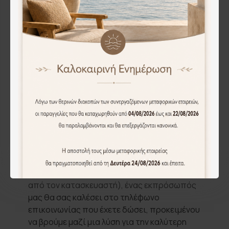
αποστολή των προϊόντων στον μεταφορέα
* στις πρωτεύουσες νομών εντός 48 ωρών
από την αποστολή των προϊόντων στον
μεταφορέα (εκτός από νησιά)
* στις λοιπές περιοχές εντός 48 ωρών από
την αποστολή των προϊόντων στον
μεταφορέα εξαιρουμένων απομακρυσμένων
περιοχών που μπορεί να παραδοθεί σε 72
ώρες.
- Αν αντιμετωπίσουμε κάποιο πρόβλημα στη
διεκπεραίωση της παραγγελίας σας (όπως
για παράδειγμα έλλειψη κάποιου προϊόντος
από τον κατασκευαστή), ένας εκπρόσωπός
μας θα σας καλέσει στο τηλέφωνο
επικοινωνίας που έχετε δώσει, προκειμένου
να βρούμε μαζί μια λύση για την καλύτερη