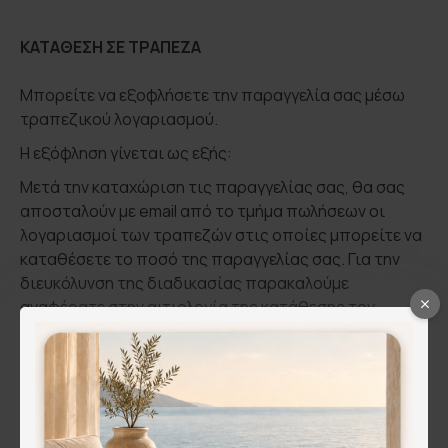
ΚΑΤΑΘΕΣΗ ΣΕ ΤΡΑΠΕΖΑ
Μπορείτε να εξοφλήσετε την παραγγελία σας μέσω
τραπεζικού λογαριασμού.
Η εξόφληση γίνεται ως εξής:
Μετά την καταχώριση τις παραγγελίας σας, θα σας
αποσταλούν με email από το τμήμα πωλήσεων οι
λογαριασμοί των τραπεζών στις οποίες μπορείτε να
καταθέσετε το ποσό της παραγγελίας σας. Για την
διευκόλυνση της διαδικασίας παρακαλούμε
αναφέρατε στην αιτιολογία της κατάθεσης τον
αριθμό της παραγγελίας σας ή το όνομά σας και
ενημερώστε μας με email στο info@melome.gr για την
πληρωμή σας ή τηλεφωνικά στο 244 3402 761 . Εμείς,
μόλις λάβουμε την πληρωμή θα ξεκινήσουμε την
διαδικασία αποστολής της παραγγελίας σας.