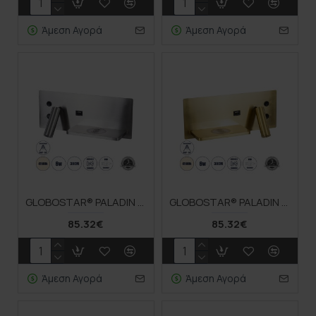
Άμεση Αγορά
Άμεση Αγορά
GLOBOSTAR® PALADIN 61356 Μοντέρνο Φωτιστικό Τοίχου - Απλίκα Ξενοδοχείου Reading Light με Φορτιστή USB 3A & Wireless 20W LED 6W 720lm 36° & 360° AC 220-240V IP20 Φυσικό Λευκό 4500K - Bridgelux COB Chip & TÜV SÜD Driver - Νίκελ Βούρτσας - Μ30 x
GLOBOSTAR® PALADIN 61357 Μοντέρνο Φωτιστικό Τοίχου - Απλίκα Ξενοδοχείου Reading Light με Φορτιστή USB 3A & Wireless 20W LED 6W 720lm 36° & 360° AC 220-240V IP20 Φυσικό Λευκό 4500K - Bridgelux COB Chip & TÜV SÜD Driver - Χρυσό Βούρτσας - Μ30 x
85.32€
85.32€
Άμεση Αγορά
Άμεση Αγορά