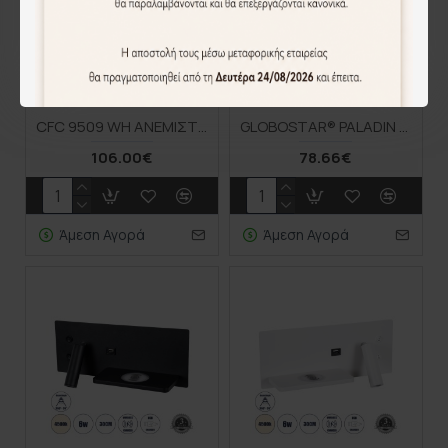
CFC 9509 WH ΑΝΕΜΙΣΤΗΡΑΣ ΛΕΥΚΟΣ ΟΡΟΦΗΣ, ΚΙΝΟΥΜΕΝΗ ΚΕΦΑΛΗ 30W, LED, CCT, DIMMER,CONTROL
GLOBOSTAR® PALADIN 61351 Μοντέρνο Φωτιστικό Τοίχου - Απλίκα Ξενοδοχείου Reading Light με Φορτιστή USB 3A & Wireless 20W LED 6W 720lm 36° & 360° AC 220-240V IP20 Φυσικό Λευκό 4500K - Bridgelux COB Chip & TÜV SÜD Driver - Μαύρο Ματ - Μ30 x Π11 x
106.00€
78.66€
Άμεση Αγορά
Άμεση Αγορά