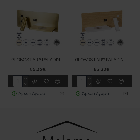
GLOBOSTAR® PALADIN 61358 Μοντέρνο Φωτιστικό Τοίχου - Απλίκα Ξενοδοχείου Reading Light με Φορτιστή USB 3A & Wireless 20W LED 6W 720lm 36° & 360° AC 220-240V IP20 Φυσικό Λευκό 4500K - Bridgelux COB Chip & TÜV SÜD Driver - Χρυσό Βούρτσας - Μ30 x
GLOBOSTAR® PALADIN 61359 Μοντέρνο Φωτιστικό Τοίχου - Απλίκα Ξενοδοχείου Reading Light με Φορτιστή USB 3A & Wireless 20W LED 6W 720lm 36° & 360° AC 220-240V IP20 Φυσικό Λευκό 4500K - Bridgelux COB Chip & TÜV SÜD Driver - Μπεζ & Λευκό - Μ30
85.32€
85.32€
Άμεση Αγορά
Άμεση Αγορά