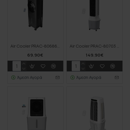
Air Cooler PRAC-80686 Primo Με Τηλεχειριστήριο 5.5L 60W Μαύρο
Air Cooler PRAC-80703 Primo Eco Breeze 10L 38W Λευκό
69.90€
149.90€
Άμεση Αγορά
Άμεση Αγορά