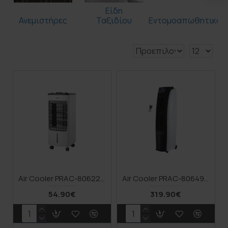
Είδη
Ανεμιστήρες
Ταξιδίου
Εντομοαπωθητικά
Air Cooler PRAC-80622 Primo 4L 80W Λευκό-Μαύρο
Air Cooler PRAC-80649 Primo Με Τηλεχ/ριο 30L 200W Λευκό-Μαύρο
54.90€
319.90€