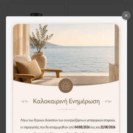
CFC 9508 ΠΛΑΦΟΝΙΕΡΑ ΑΝΕΜΙΣΤΗΡΑΣ ΜΕΤΑΛΛΙΚΟ ΜΑΥΡΟ 4XE-27 O ΑΝΕΜΙΣΤΗΡΑΣ 30W
CFC 9509 BK ΑΝΕΜΙΣΤΗΡΑΣ ΜΑΥΡΟΣ ΟΡΟΦΗΣ ΚΙΝΟΥΜΕΝΗ ΚΕΦΑΛΗ 30W, LED,CCT , DIMMER,CONTROL
115.00€
106.00€
Άμεση Αγορά
Άμεση Αγορά