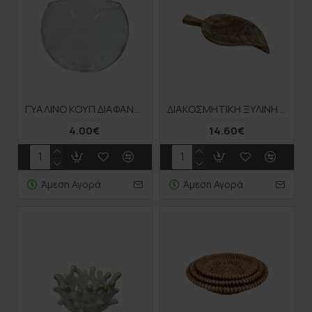
ΓΥΑΛΙΝΟ ΚΟΥΠ ΔΙΑΦΑΝΕΣ ΜΠΑΛΑ - 13.5x12.5cm
ΔΙΑΚΟΣΜΗΤIΚΗ ΞΥΛΙΝΗ ΠΙΑΤΕΛΑ ΦΥΣΙΚΟ ΚΑΦΕ ΣΕ ΣΧΗΜΑ ΦΥΛΛΟΥ ΜΙΚΡΗ - 36x12x2.5cm 30/KIB
4.00€
14.60€
Άμεση Αγορά
Άμεση Αγορά