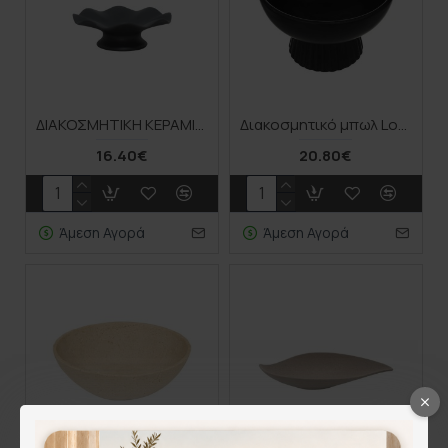
ΔΙΑΚΟΣΜΗΤΙΚΗ ΚΕΡΑΜΙΚΗ ΠΙΑΤΕΛΑ/ΚΟΥΠ ΜΑΥΡΗ ΜΕ ΒΑΣΗ - 23x8cm 1/10ΚΙΒ
Διακοσμητικό μπωλ Lorvion pakoworld κεραμικό μαύρο Φ22x14εκ
16.40€
20.80€
Άμεση Αγορά
Άμεση Αγορά