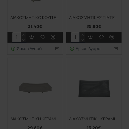
ΔΙΑΚΟΣΜΗΤΙΚO ΚΟΥΠ ΕΚΡΟΥ/ΧΡΥΣΟ ΠΟΛΥΕΣΤΕΡΙΚO ΚΟΡΑΛΛΙ ΑΝΑΓΛΥΦΟ-ΤΡΥΠΗΤΟ - Φ21x13.5cm 24/KIB
ΔΙΑΚΟΣΜΗΤΙΚΕΣ ΠΙΑΤΕΛΕΣ ΣΕΤ/3 ΜΕ ΠΛΕΞΗ ΚΑΛΑΘΙΟΥ ΚΑΦΕ ΣΤΡΟΓΓΥΛA - L:Φ41x8, M:Φ36x7, S:Φ31x6cm 12ΚΙΒ
31.40€
35.80€
Άμεση Αγορά
Άμεση Αγορά
ΔΙΑΚΟΣΜΗΤΙΚΗ ΚΕΡΑΜΙΚΗ ΠΙΑΤΕΛΑ ΑΝOIXTO ΓΚΡΙ ΟΡΘΟΓΩΝΙΟ - 44.5x21.5x8.5cm 12/KIB
ΔΙΑΚΟΣΜΗΤΙΚΗ ΚΕΡΑΜΙΚΗ ΠΙΑΤΕΛΑ ΓΚΡΙ ΓΡΑΜΜΩΤΟ - 33.2x20.3x3.5cm 3/24ΚΙΒ
29.80€
13.20€