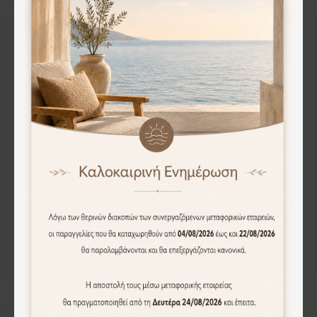
Διακοσμητικό μπωλ Serio pakoworld polyresin μπεζ Φ24.5x7.5εκ
ΚΕΡΑΜΙΚH ΔΙΑΚΟΣΜΗΤΙΚH ΠΙΑΤΕΛΑ ΕΚΡΟΥ ΑΜΜΟΥ ΦΥΛΛΟ - 40x19x7cm 1/8KIB
14.50€
34.20€
Άμεση Αγορά
Άμεση Αγορά
ΚΕΡΑΜΙΚH ΔΙΑΚΟΣΜΗΤΙΚH ΠΙΑΤΕΛΑ ΚΑΦΕ ΑΜΜΟΥ ΦΥΛΛΟ - 30x16x5cm 1/18ΚΙΒ
ΚΕΡΑΜΙΚH ΠΙΑΤΕΛΑ ΛΕΥΚΟ/ΧΡΥΣΟ ΟΜΠΡΕ ΕΦΕ ΣΤΡΟΓΓΥΛΗ - 29.2cm 3/24ΚΙΒ
20.80€
20.60€