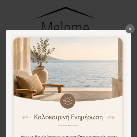
ΕΞΥΠΗΡΈΤΗΣΗ ΠΕΛΑΤΏΝ
Επικοινωνία
Επιστροφές
Χάρτης Ιστότοπου
Εταιρείες
Πολιτική Απορρήτου
Όροι Χρήσης