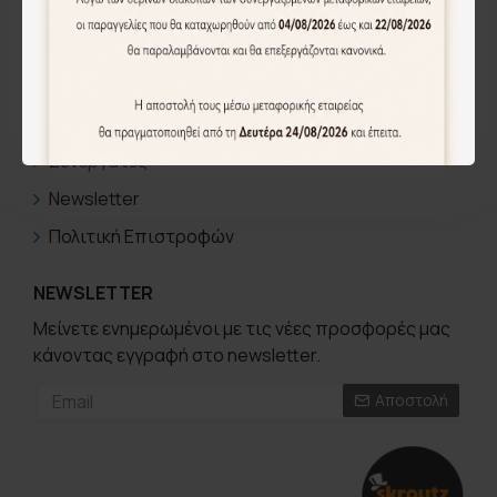
ΛΟΓΑΡΙΑΣΜΟΣ
Ο Λογαριασμός μου
Ιστορικό Παραγγελιών
Συνεργάτες
Newsletter
Πολιτική Επιστροφών
NEWSLETTER
Μείνετε ενημερωμένοι με τις νέες προσφορές μας
κάνοντας εγγραφή στο newsletter.
Αποστολή