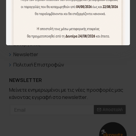
ΛΟΓΑΡΙΑΣΜΟΣ
Ο Λογαριασμός μου
Ιστορικό Παραγγελιών
Συνεργάτες
Newsletter
Πολιτική Επιστροφών
NEWSLETTER
Μείνετε ενημερωμένοι με τις νέες προσφορές μας
κάνοντας εγγραφή στο newsletter.
Αποστολή