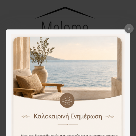
ΕΞΥΠΗΡΈΤΗΣΗ ΠΕΛΑΤΏΝ
Επικοινωνία
Επιστροφές
Χάρτης Ιστότοπου
Εταιρείες
Πολιτική Απορρήτου
Όροι Χρήσης