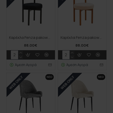
Καρέκλα Fenza pakoworld μαύρο μπουκλέ ύφασμα-πόδι ξύλο οξιάς σε μαύρη απόχρωση 60x54x75εκ
Καρέκλα Fenza pakoworld μπεζ μπουκλέ ύφασμα-πόδι ξύλο οξιάς σε καρυδί απόχρωση 60x54x75εκ
88.00€
88.00€
Άμεση Αγορά
Άμεση Αγορά
WEB ONLY
WEB ONLY
ΝΕΟ
ΝΕΟ