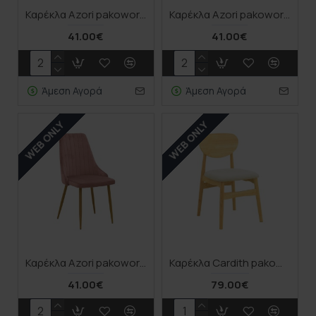
Καρέκλα Azori pakoworld μαύρο βελούδο-πόδι μαύρο μέταλλο 49x55x85εκ
Καρέκλα Azori pakoworld μπεζ βελούδο με πόδι μετάλλου σε φυσική απόχρωση 49x55x85εκ
41.00€
41.00€
Άμεση Αγορά
Άμεση Αγορά
WEB ONLY
WEB ONLY
Καρέκλα Azori pakoworld σάπιο μήλο βελούδο με πόδι μετάλλου σε φυσική απόχρωση 49x55x85εκ
Καρέκλα Cardith pakoworld rubberwood-plywood σε φυσική απόχρωση-ύφασμα γκρι-μπεζ 48x51x78εκ
41.00€
79.00€