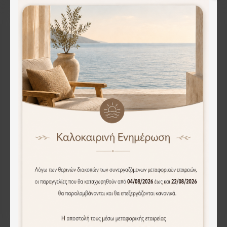
Καρέκλα Denna pakoworld ύφασμα μπεζ-μαύρα μεταλλικά πόδια 52x60x85εκ
Καρέκλα Dolez pakoworld terracotta ύφασμα-πόδι καρυδί μέταλλο 49x58.5x82εκ
69.30€
44.00€
Άμεση Αγορά
Άμεση Αγορά
WEB ONLY
WEB ONLY
Καρέκλα Dolez pakoworld ανθρακί ύφασμα-πόδι μαύρο μέταλλο 49x58.5x82εκ
Καρέκλα Dolez pakoworld γκρι ύφασμα-πόδι μαύρο μέταλλο 49x58.5x82εκ