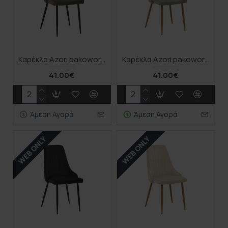
Καρέκλα Azori pakoworld ανθρακί βελούδο-πόδι μαύρο μέταλλο 49x55x85εκ
Καρέκλα Azori pakoworld γκρι βελούδο με μεταλλικό πόδι σε φυσική απόχρωση 49x55x85εκ
41.00€
41.00€
Άμεση Αγορά
Άμεση Αγορά
WEB ONLY
WEB ONLY