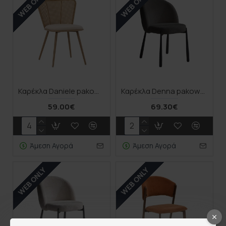
WEB ONLY
WEB ONLY
Καρέκλα Daniele pakoworld φυσικό pe rattan-μπεζ ύφασμα-φυσικό μέταλλο 46.5x57.5x77.5εκ
Καρέκλα Denna pakoworld ύφασμα ανθρακί-μαύρα μεταλλικά πόδια 52x60x85εκ
59.00€
69.30€
Άμεση Αγορά
Άμεση Αγορά
WEB ONLY
WEB ONLY