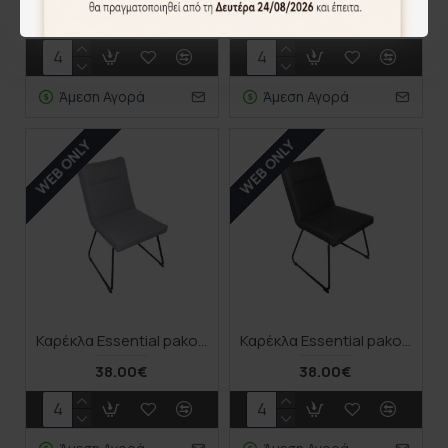
44.00€
44.00€
Άμεση Αγορά
Άμεση Αγορά
WEB ONLY
WEB ONLY
Καρέκλα Essential pakoworld ύφασμα γκρι-πόδι μάυρο μεταλλικό 54x59x89εκ
Καρέκλα Essential pakoworld ύφασμα μαύρο-πόδι μάυρο μεταλλικό 54x59x89εκ
38.00€
38.00€