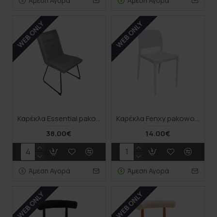
Άμεση Αγορά
Άμεση Αγορά
WEB ONLY
WEB ONLY
Καρέκλα Essential pakoworld ύφασμα χακί-πόδι μάυρο μεταλλικό 54x59x89εκ
Καρέκλα Fenxy pakoworld pp σε λευκή απόχρωση 38x42x77εκ
38.00€
14.00€
Άμεση Αγορά
Άμεση Αγορά
WEB ONLY
WEB ONLY