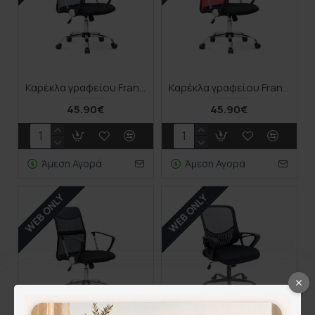
Καρέκλα γραφείου Franco Megapap με ύφασμα Mesh χρώμα γκρι - μαύρο 59x57x95/105εκ.
Καρέκλα γραφείου Franco Megapap με ύφασμα Mesh χρώμα κόκκινο - μαύρο 59x57x95/105εκ.
45.90€
45.90€
Άμεση Αγορά
Άμεση Αγορά
WEB ONLY
WEB ONLY