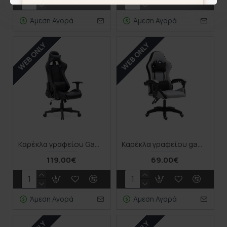
Άμεση Αγορά
Άμεση Αγορά
WEB ONLY
WEB ONLY
Καρέκλα γραφείου Gaming Alonso Megapap από τεχνόδερμα χρώμα μαύρο 67x70x125/135 εκ.
Καρέκλα γραφείου gaming Gline pakoworld μαύρο-γκρι ύφασμα μαύρο pp 60x59x118εκ
119.00€
69.00€
Άμεση Αγορά
Άμεση Αγορά