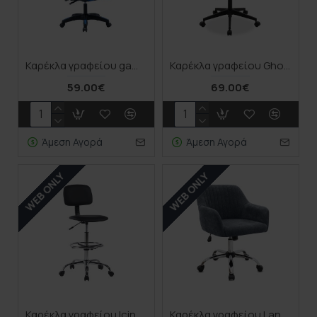
Καρέκλα γραφείου gaming William pakoworld PU μαύρο-μπλε
Καρέκλα γραφείου Ghost pakoworld με ύφασμα mesh χρώμα μαύρο - γκρι
59.00€
69.00€
Άμεση Αγορά
Άμεση Αγορά
WEB ONLY
WEB ONLY
Καρέκλα γραφείου Icina pakoworld pu σε μαύρη απόχρωση 58x54x102-123εκ
Καρέκλα γραφείου Lana Megapap υφασμάτινη χρώμα ανθρακί 61x61x80/90εκ.