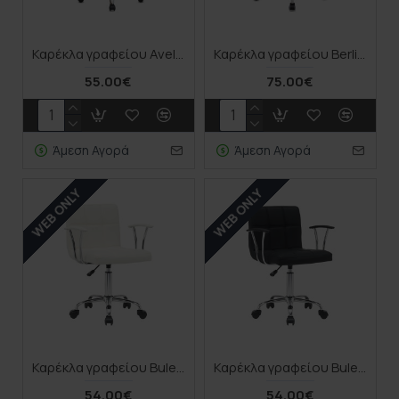
Καρέκλα γραφείου Avelon Megapap από τεχνόδερμα χρώμα μαύρο 60x56x94/103εκ.
Καρέκλα γραφείου Berlin Megapap υφασμάτινη χρώμα ροζ - λευκό 64x63x89/96εκ.
55.00€
75.00€
Άμεση Αγορά
Άμεση Αγορά
WEB ONLY
WEB ONLY
Καρέκλα γραφείου Buleco pakoworld pu σε λευκή απόχρωση 56x46x74-86εκ
Καρέκλα γραφείου Buleco pakoworld pu σε μαύρη απόχρωση 56x46x74-86εκ
54.00€
54.00€