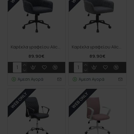
Καρέκλα γραφείου Alice Megapap υφασμάτινη χρώμα ανθρακί 61x61x80/90εκ.
Καρέκλα γραφείου Alice Megapap υφασμάτινη χρώμα γκρι 61x61x80/90εκ.
89.90€
89.90€
Άμεση Αγορά
Άμεση Αγορά
WEB ONLY
WEB ONLY