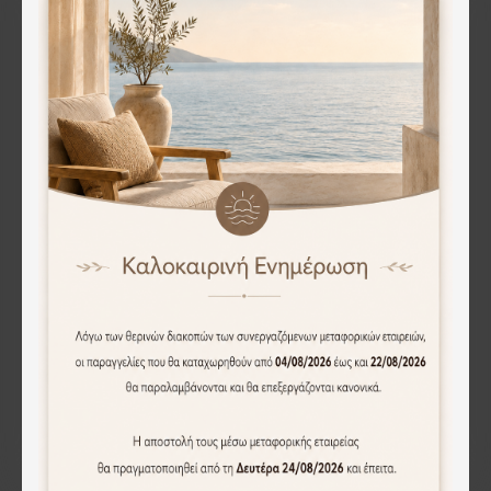
Καρέκλα γραφείου Franco Megapap με ύφασμα Mesh χρώμα μαύρο 59x57x95/105εκ.
Καρέκλα γραφείου Freda Megapap με ύφασμα Mesh χρώμα μαύρο 65x65x90/100εκ.
45.90€
69.90€
Άμεση Αγορά
Άμεση Αγορά
WEB ONLY
WEB ONLY
Καρέκλα γραφείου Gaming Alonso Megapap από τεχνόδερμα χρώμα κόκκινο - μαύρο 67x70x125/135 εκ.
Καρέκλα γραφείου Gaming Alonso Megapap από τεχνόδερμα χρώμα λευκό - μαύρο 67x70x125/135 εκ.
119.00€
119.00€