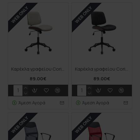
WEB ONLY
WEB ONLY
Καρέκλα γραφείου Corina Megapap από τεχνόδερμα χρώμα ανοιχτό μπεζ 60x65x82/92εκ.
Καρέκλα γραφείου Corina Megapap από τεχνόδερμα χρώμα μαύρο 60x65x82/92εκ.
89.00€
89.00€
Άμεση Αγορά
Άμεση Αγορά
WEB ONLY
WEB ONLY