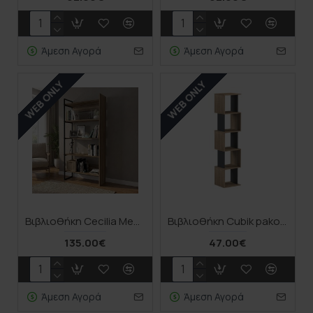
Άμεση Αγορά
Άμεση Αγορά
WEB ONLY
WEB ONLY
Βιβλιοθήκη Cecilia Megapap χρώμα καρυδί 91,8x34,8x180εκ.
Βιβλιοθήκη Cubik pakoworld sonoma- ανθρακί 35x30x161εκ
135.00€
47.00€
Άμεση Αγορά
Άμεση Αγορά