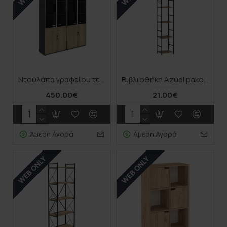
Nτουλάπα γραφείου τετράφυλλη με 2 γυάλινες πόρτες Lotus pakoworld χρώμα φυσικό-ανθρακί 160x40,5x200εκ
Βιβλιοθήκη Azuel pakoworld φυσικό-μαύρο μέταλλο 29x23.5x144εκ
450.00€
21.00€
Άμεση Αγορά
Άμεση Αγορά
WEB ONLY
WEB ONLY