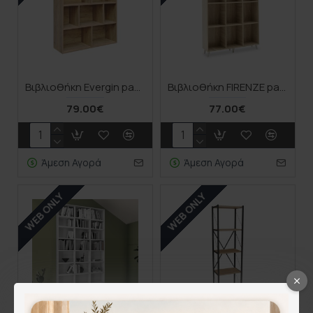
Βιβλιοθήκη Evergin pakoworld mdf σε oak απόχρωση 100x30x135εκ
Βιβλιοθήκη FIRENZE pakoworld χρώμα sonoma 107x28,6x178εκ
79.00€
77.00€
Άμεση Αγορά
Άμεση Αγορά
WEB ONLY
WEB ONLY