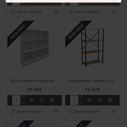
Άμεση Αγορά
Άμεση Αγορά
WEB ONLY
WEB ONLY
Βιβλιοθήκη Gridea pakoworld λευκό 119.5x30x121εκ
Βιβλιοθήκη Jackrey pakoworld oak μελαμίνης-μαύρο μέταλλο 63x30x114εκ
53.00€
34.00€
Άμεση Αγορά
Άμεση Αγορά