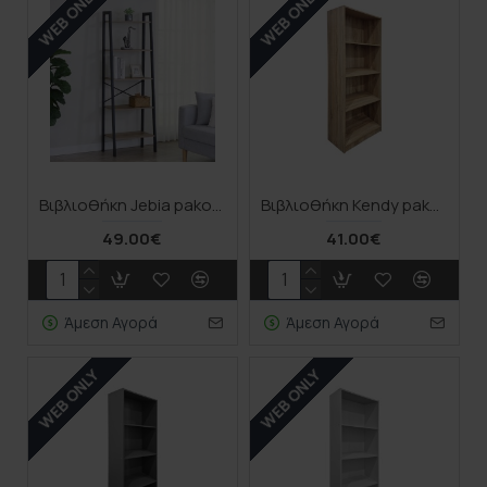
WEB ONLY
WEB ONLY
Βιβλιοθήκη Jebia pakoworld oak με μαύρο μέταλλο 56x37x172.2εκ
Βιβλιοθήκη Kendy pakoworld sonoma 60x30x167εκ
49.00€
41.00€
Άμεση Αγορά
Άμεση Αγορά
WEB ONLY
WEB ONLY