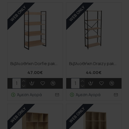
WEB ONLY
WEB ONLY
Βιβλιοθήκη Dorfie pakoworld σε φυσική απόχρωση με μαύρο μέταλλο 70x30x124.5εκ
Βιβλιοθήκη Draizy pakoworld oak μελαμίνης-μαύρο μέταλλο 63x30x150εκ
47.00€
44.00€
Άμεση Αγορά
Άμεση Αγορά
WEB ONLY
WEB ONLY