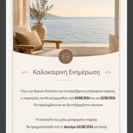
Βιβλιοθήκη Fyodor Megapap χρώμα λευκό 102x16x178εκ.
Βιβλιοθήκη Glase pakoworld oak μελαμίνης-μαύρο μέταλλο 40x30x150εκ
99.00€
35.00€
Άμεση Αγορά
Άμεση Αγορά
WEB ONLY
WEB ONLY
Βιβλιοθήκη Glase pakoworld ανθρακί μελαμίνης-μαύρο μέταλλο 40x30x150εκ
Βιβλιοθήκη Gridea pakoworld sonoma 119.5x30x121εκ
35.00€
53.00€