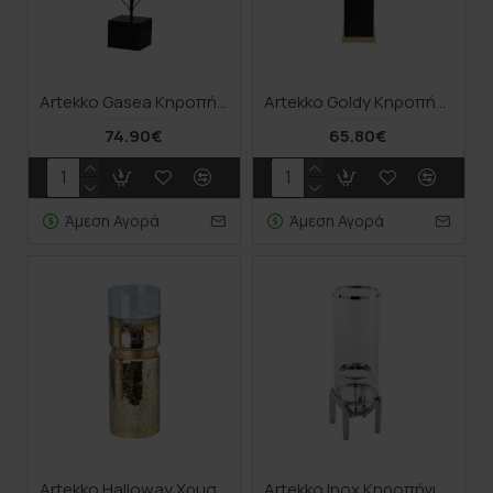
Artekko Gasea Κηροπήγιο Μεταλλικό (13x13x30)cm
Artekko Goldy Κηροπήγιο Ξύλο Μέταλλο Γυαλί Χρυσό Μαύρο (11.4x11.4x40.6)cm
74.90€
65.80€
Άμεση Αγορά
Άμεση Αγορά
Artekko Halloway Χρυσό Γυάλινο Διακοσμητικό Βάζο Κηροπήγιο (15x15x43.5)cm
Artekko Inox Κηροπήγιο Μέταλλο Γυαλί Ασημί (15.9x15.9x42)cm