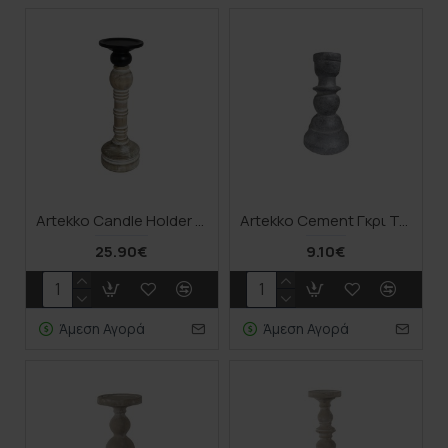
Artekko Candle Holder Ξύλινο Κηροπήγιο σε Λευκή Πατίνα (10x10x41.5)cm
Artekko Cement Γκρι Τσιμεντένιο Κηροπήγιο (13x13x24)cm
25.90€
9.10€
Άμεση Αγορά
Άμεση Αγορά