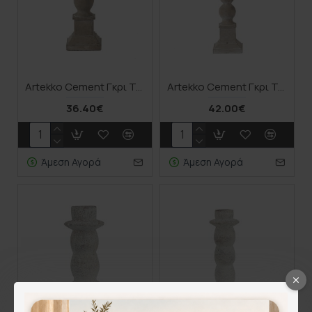
Artekko Cement Γκρι Τσιμεντένιο Κηροπήγιο (15x15x36)cm
Artekko Cement Γκρι Τσιμεντένιο Κηροπήγιο (16.5x16.5x51)cm
36.40€
42.00€
Άμεση Αγορά
Άμεση Αγορά