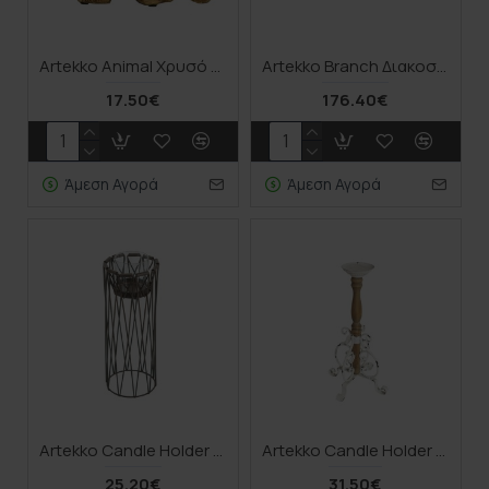
Artekko Animal Χρυσό Διακοσμητικό Κηροπήγιο Ρητίνης με Μαϊμού (15.5x7x12.8)cm
Artekko Branch Διακοσμητικό Κηροπήγιο με Σεληνίτη σε Ασημί Μεταλλικό Κλάδί με Μαρμάρινη Βάση (62.2x12.7x25.4)cm
17.50€
176.40€
Άμεση Αγορά
Άμεση Αγορά
Artekko Candle Holder Καφέ Μεταλλικό Κηροπήγιο (14x14x33)cm
Artekko Candle Holder Ξύλινο Κηροπήγιο με Μεταλλική Βάση σε Λευκή Πατίνα (28x28x50)cm
25.20€
31.50€