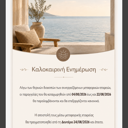
Artekko Cement Κηροπήγιο Τσιμεντένιο Λευκό (7.5x7.5x16.5)cm
Artekko Cement Κηροπήγιο Τσιμεντένιο Λευκό (7.5x7.5x21.5)cm
17.50€
26.60€
Άμεση Αγορά
Άμεση Αγορά
Artekko Figurine Ασημί Μεταλλικό Κηροπηγιο με Φιγούρα σε Μαρμάρινη Βάση (12.1x7.6x40.1)cm
Artekko Forest Light Κηροπήγιο με Μάρμαρο Μέταλλο Χρυσό (43x23x37)cm
63.00€
263.90€