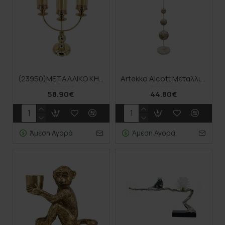
(23950)ΜΕΤΑΛΛΙΚΟ ΚΗΡΟΠΗΓΙΟ ΧΡΥΣΟ ΚΛΑΣΙΚΟ ΜΕ ΓΥΑΛΙ Χ3 - 37x15x46cm 1/ΚΙΒ
Artekko Alcott Μεταλλικό Κηροπήγιο σε Λευκή Πατίνα (17x17x80.5)cm
58.90€
44.80€
Άμεση Αγορά
Άμεση Αγορά