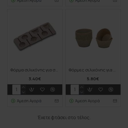
Άμεση Αγορά
Άμεση Αγορά
Φόρμα σιλικόνης για σοκολατάκια και γλειφιτζούρια "Misty" 20cm
Φόρμες σιλικόνης για cupcakes "Misty" σετ 12 τεμαχίων 6.5cm
3.40€
5.80€
Άμεση Αγορά
Άμεση Αγορά
Έχετε φτάσει στο τέλος.