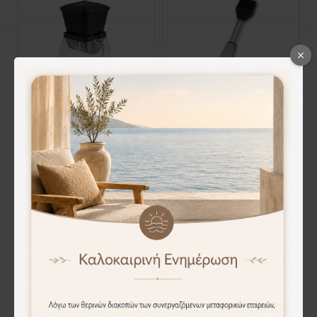
Παγοθραύστης χειροκίνητος "Misty" από πλαστικό 21cm
Πινέλο σιλικόνης "Misty" 26cm
17.90€
3.70€
Άμεση Αγορά
Άμεση Αγορά