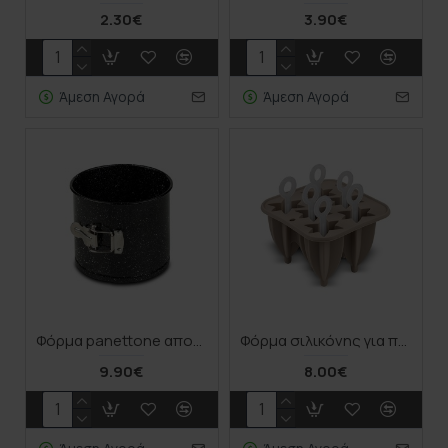
2.30€
3.90€
Άμεση Αγορά
Άμεση Αγορά
Φόρμα panettone αποσπώμενη "Nature" με αντικολλητική επίστρωση stone 16cm
Φόρμα σιλικόνης για παγωτό "Misty" 14.5cm
9.90€
8.00€