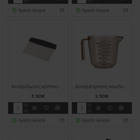
Άμεση Αγορά
Άμεση Αγορά
Ανοξείδωτος κόπτης-ξύστρα ζύμης και ζαχαροπλαστικής "Acer" 16.5cm
Δοσομετρητής κουζίνας πλαστικός "Misty" 600ml
3.90€
2.90€
Άμεση Αγορά
Άμεση Αγορά