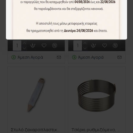
Ρυθμιζόμενος δοσομετρητής - μεζούρα κουζίνας "Misty" 16cm
Σπάτουλα ζαχαροπλαστικής "Misty" 25.5cm
2.90€
3.70€
Άμεση Αγορά
Άμεση Αγορά
Στυλό ζαχαροπλαστικής σιλικόνης "Misty" 15cm
Τσέρκι ρυθμιζόμενο, 7-επιπέδων, για κοπή παντεσπάνι, "Acer" στρογγυλό 16cm