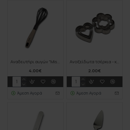
Αναδευτήρι αυγών "Misty" 31cm
Ανοξείδωτα τσέρκια - κουπ πατ για μπισκότα "Misty" σετ 6τεμ
4.00€
2.00€
Άμεση Αγορά
Άμεση Αγορά