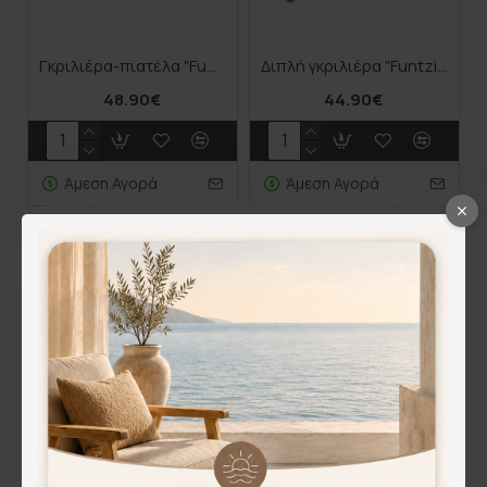
Γκριλιέρα-πιατέλα "Funtzio" με αντικολλητική επίστρωση stone 47cm
Διπλή γκριλιέρα "Funtzio" με αντικολλητική επίστρωση stone 32cm
48.90€
44.90€
Άμεση Αγορά
Άμεση Αγορά
Nava Funtzio Γκριλιέρα από Αλουμίνιο με Επίστρωση από Πέτρα 38cm 10-197-002
25.00€