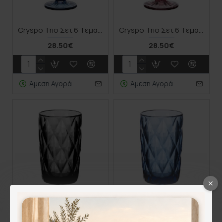
Cryspo Trio Σετ 6 Τεμαχίων Ποτήρι Νερού Κολωνάτο Μπλέ 320ml 52.701.53
Cryspo Trio Σετ 6 Τεμαχίων Ποτήρι Νερού Κολωνάτο Μώβ 320ml 52.702.53
28.50€
28.50€
Άμεση Αγορά
Άμεση Αγορά
Cryspo Trio Σετ 6 Τεμαχίων Ποτήρια Νερού Σωλήνα Γυάλινο Ανθρακί 330ml 52.704.50
Cryspo Trio Σετ 6 Τεμαχίων Ποτήρια Νερού Σωλήνα Μπλέ 330ml 52.701.50
25.50€
25.50€