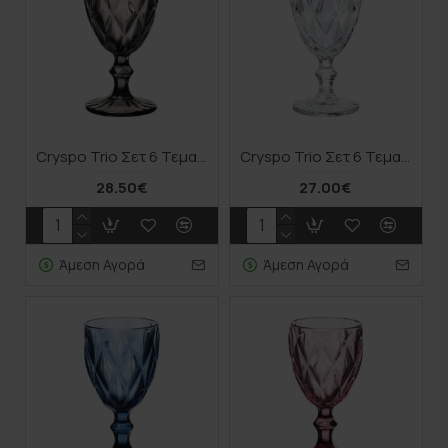
Cryspo Trio Σετ 6 Τεμαχίων Ποτήρι Νερού Κολωνάτο Ανθρακί 320ml 52.704.53
Cryspo Trio Σετ 6 Τεμαχίων Ποτήρι Νερού Κολωνάτο Διάφανο 320ml 52.705.53
28.50€
27.00€
Άμεση Αγορά
Άμεση Αγορά