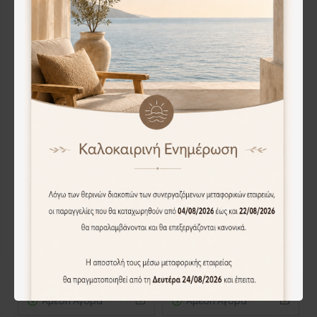
Άμεση Αγορά
Άμεση Αγορά
Cryspo Trio Σετ 6 Τεμαχίων Ποτήρια Σωλήνα Διάφανο 330ml 52.705.50
Cryspo Trio Σετ 6τμχ Ποτήρια Γυάλινα Νερού Μώβ 330ml 52.702.50
24.00€
25.50€
Άμεση Αγορά
Άμεση Αγορά