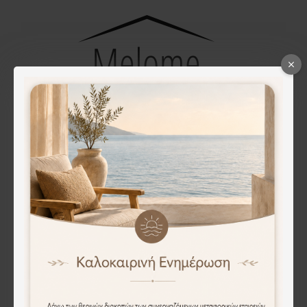
ΕΞΥΠΗΡΈΤΗΣΗ ΠΕΛΑΤΏΝ
Επικοινωνία
Επιστροφές
Χάρτης Ιστότοπου
Εταιρείες
Πολιτική Απορρήτου
Όροι Χρήσης