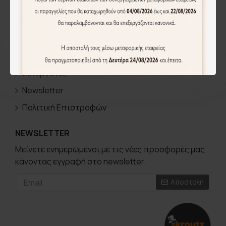
ΛΟΓΑΡΙΑΣΜΟΣ
Ο Λογαριασμός μου
Ιστορικό Παραγγελιών
Συνεργάτες
Newsletter
Πολιτική Επιστροφών
NEWSLETTER
Μείνετε ενημερωμένοι με τις νέες προσφορές μας
κάνοντας εγγραφή στο newsletter.
Αποστολή