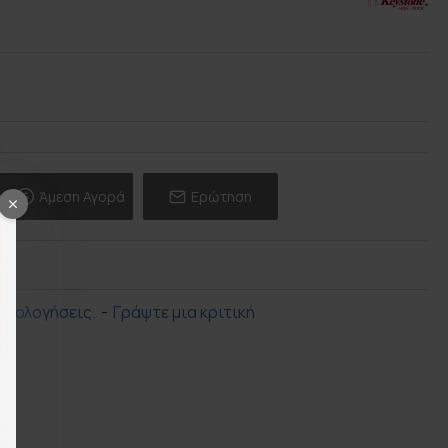
Άμεση Αγορά
Ερώτηση
ξιολογήσεις.
-
Γράψτε μια κριτική