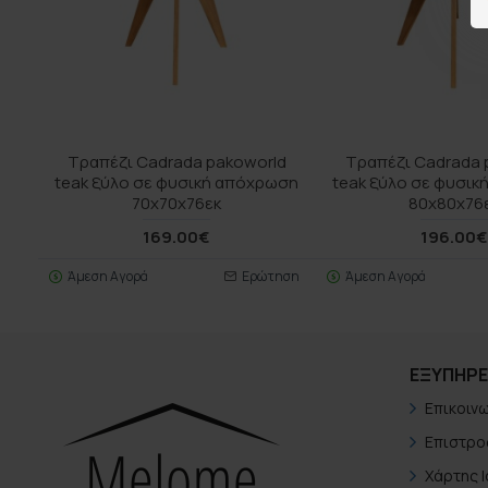
Τραπέζι Cadrada pakoworld
Τραπέζι Cadrada 
teak ξύλο σε φυσική απόχρωση
teak ξύλο σε φυσι
70x70x76εκ
80x80x76
169.00€
196.00
Άμεση Αγορά
Ερώτηση
Άμεση Αγορά
ΕΞΥΠΗΡΈ
Επικοιν
Επιστρο
Χάρτης 