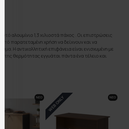
στό αλουμίνιο 1,3 χιλιοστά πάχος . Οι επιστρώσεις
ά από παρατεταμένη χρήση να δείχνουν και να
σμα. Η αντικολλητική επιφάνεια είναι ενισχυμένη με
ός της θερμότητας εγγυάται πάντα ένα τέλειο και
WEB ONLY
ΝΕΟ
ΝΕΟ