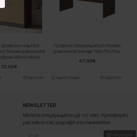
 γραφείου χαμηλό
Γραφείο επαγγελματικό Fesialo
κό Fesialo pakoworld
pakoworld wenge 150x75x75εκ
νθρακί 80x41x80εκ
67.00€
72.00€
ά
Ερώτηση
Άμεση Αγορά
Ερώτηση
NEWSLETTER
Μείνετε ενημερωμένοι με τις νέες προσφορές
μας κάνοντας εγγραφή στο newsletter.
Αποστολή