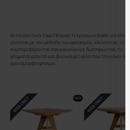
Αντικολλητικό Ταψί Πέτρας Τετραγωνο Βαθύ για όλες τ
γίνονται με την μέθοδο του ψεκασμού, κλείνοντας όλο
συμπεριφέρονται σαν καινούργια, διατηρώντας τις αντ
ψήγματα γρανίτη και φυσικά μέταλλα που την κάνει ακ
ομοιόμορφο ψήσιμο.
WEB ONLY
WEB ONLY
ΝΕΟ