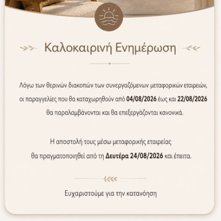
Περιγραφή
ις χρήσεις στο φούρνο. Είναι κατασκευασμένο από πρεσαρι
υς τους πόρους, με αποτέλεσμα όλα τα σκεύη ακόμα και μετ
ικολλητικές τους ιδιότητες στο ακέραιο, για εύκολο καθάρι
όμα πιο ανθεκτική σαν πέτρα. Το αλουμίνιο σαν καλός αγωγ
Προτίμηση Πελατών
WEB ONLY
WEB ONLY
ΝΕΟ
ΝΕΟ