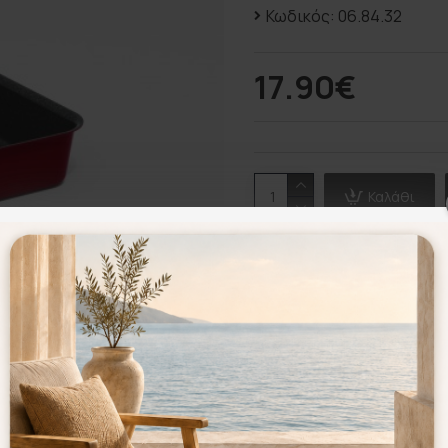
Κωδικός:
06.84.32
17.90€
Καλάθι
Επιθυμητό
Σύγκριση
Σύμφωνα με 0 α