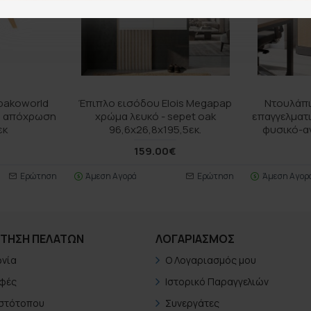
pakoworld
Έπιπλο εισόδου Elois Megapap
Ντουλάπι
κή απόχρωση
χρώμα λευκό - sepet oak
επαγγελματι
εκ
96,6x26,8x195,5εκ.
φυσικό-α
€
159.00€
Ερώτηση
Άμεση Αγορά
Ερώτηση
Άμεση Αγορ
ΤΗΣΗ ΠΕΛΑΤΏΝ
ΛΟΓΑΡΙΑΣΜΟΣ
ωνία
Ο Λογαριασμός μου
φές
Ιστορικό Παραγγελιών
Ιστότοπου
Συνεργάτες