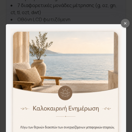
7 διαφορετικές μονάδες μέτρησης (g, oz, gn,
ct, tl, ozt, dwt)
Οθόνη LCD φωτιζόμενη
Αισθητήρας ζύγισης υψηλής ακριβείας
Ένδειξη υπερφόρτωσης
Λειτουργία ρύθμισης
Λειτουργία απόβαρου
Λειτουργία αυτόματου σβησίματος
Ένδειξη χαμηλής μπαταρίας
Μεγάλη ανοξείδωτη επιφάνεια ζύγισης
7.5Χ6.4εκ.
Αναδιπλούμενο καπάκι προστασίας
Διαστάσεις προϊόντος: 12.8x7.8x2εκ.
Λειτουργεί με: 2*AAA μπαταρίες
(συμπεριλαμβάνονται)
Προτίμηση Πελατών