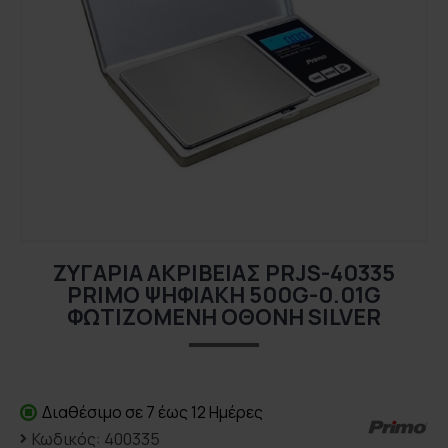
ΖΥΓΑΡΙΆ ΑΚΡΙΒΕΊΑΣ PRJS-40335
PRIMO ΨΗΦΙΑΚΉ 500G-0.01G
ΦΩΤΙΖΌΜΕΝΗ ΟΘΌΝΗ SILVER
Διαθέσιμο σε 7 έως 12 Ημέρες
Κωδικός:
400335