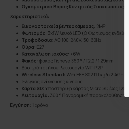
Ογκομετρικό Βάρος Κεντρικής Συσκευασίας(κ
Χαρακτηριστικά:
Εικονοστοιχεία βιντεοκάμερας:
2MP
Φωτισμός:
3x1W λευκό LED (Ο Φωτισμός ενδείκνυ
Τροφοδοσία:
AC 100-240V, 50-60Hz
Θύρα:
E27
Κατανάλωση ισχύος:
<6W
Φακός:
φακός Fisheye 360 ° / F2.2 / 1.29mm
Δύο τρόποι ήχου, λειτουργία WiFi P2P
Wireless Standard:
WiFi IEEE 802.11 b/g/n 2.4GHz
Έλεγχος ανίχνευσης κίνησης
Κάρτα SD:
Υποστήριξη κάρτας Micro SD έως 128 
Λειτουργία:
360 ° Πανοραμική παρακολούθηση, 
Εγγύηση:
1 χρόνο