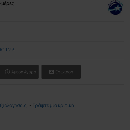
 Ημέρες
Άμεση Αγορά
Ερώτηση
ξιολογήσεις.
-
Γράψτε μια κριτική