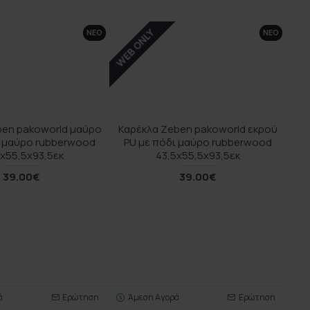
WEB ONLY
ΝΕΟ
ΝΕΟ
ben pakoworld μαύρο
Καρέκλα Zeben pakoworld εκρού
ι μαύρο rubberwood
PU με πόδι μαύρο rubberwood
5x55,5x93,5εκ
43,5x55,5x93,5εκ
39.00€
39.00€
ά
Ερώτηση
Άμεση Αγορά
Ερώτηση