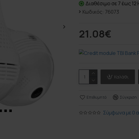
Διαθέσιμο σε 7 έως 12
Κωδικός:
76073
21.08€
Καλάθι
Επιθυμητό
Σύγκριση
Σύμφωνα με 0 α