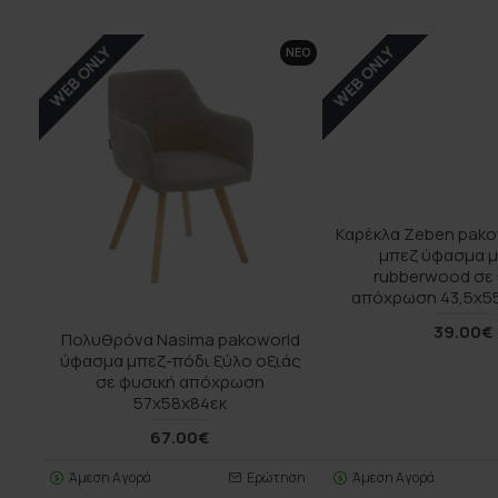
WEB ONLY
WEB ONLY
ΝΕΟ
Καρέκλα Zeben pakow
μπεζ ύφασμα μ
rubberwood σε
απόχρωση 43,5x55
39.00€
Πολυθρόνα Nasima pakoworld
ύφασμα μπεζ-πόδι ξύλο οξιάς
σε φυσική απόχρωση
57x58x84εκ
67.00€
Άμεση Αγορά
Ερώτηση
Άμεση Αγορά