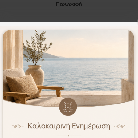
Περιγραφή
g
0 Τεμάχια
Μ28 x Π38 x Υ36cm
)-Net Weight:
4660g