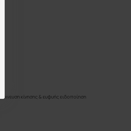
ίχνευση κίνησης & ευφυής ειδοποίηση