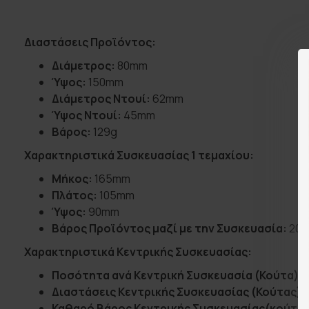
Διαστάσεις Προϊόντος:
Διάμετρος:
80mm
Ύψος:
150mm
Διάμετρος Ντουί:
62mm
Ύψος Ντουί:
45mm
Βάρος:
129g
Χαρακτηριστικά Συσκευασίας 1 τεμαχίου:
Μήκος:
165mm
Πλάτος:
105mm
Ύψος:
90mm
Βάρος Προϊόντος μαζί με την Συσκευασία:
203
Χαρακτηριστικά Κεντρικής Συσκευασίας:
Ποσότητα ανά Κεντρική Συσκευασία (Κούτα):
2
Διαστάσεις Κεντρικής Συσκευασίας (Κούτας):
Καθαρό Βάρος Κεντρικής Συσκευασίας(κούτας