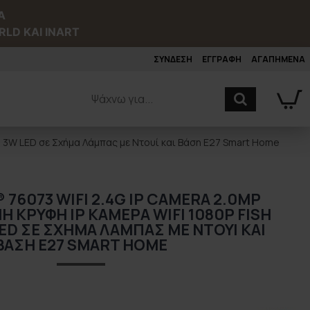
Α
RLD ΚΑΙ INART
ΣΥΝΔΕΣΗ
ΕΓΓΡΑΦΗ
ΑΓΑΠΗΜΕΝΑ
0° 3W LED σε Σχήμα Λάμπας με Ντουί και Βάση E27 Smart Home
76073 WIFI 2.4G IP CAMERA 2.0MP
Η ΚΡΥΦΉ IP ΚΆΜΕΡΑ WIFI 1080P FISH
LED ΣΕ ΣΧΉΜΑ ΛΆΜΠΑΣ ΜΕ ΝΤΟΥΊ ΚΑΙ
ΒΆΣΗ E27 SMART HOME