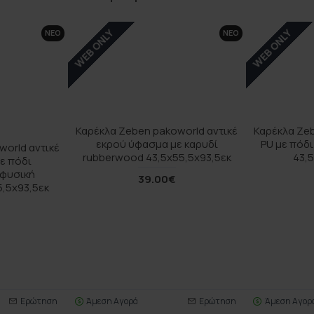
WEB ONLY
WEB ONLY
ΝΕΟ
ΝΕΟ
Καρέκλα Zeben pakoworld αντικέ
Καρέκλα Ze
εκρού ύφασμα με καρυδί
PU με πόδ
orld αντικέ
rubberwood 43,5x55,5x93,5εκ
43,
ε πόδι
 φυσική
39.00€
,5x93,5εκ
Ερώτηση
Άμεση Αγορά
Ερώτηση
Άμεση Αγορ