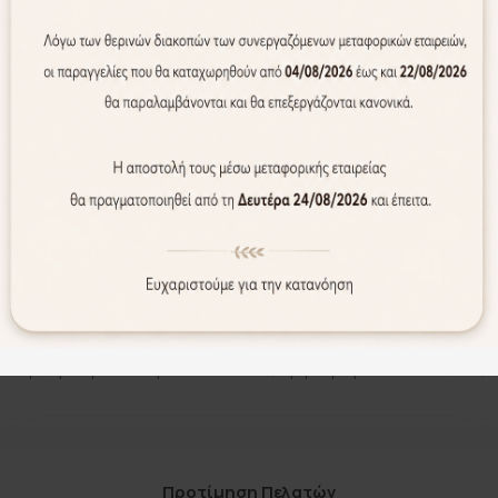
ούτας)-Gross Weight:
5644g
ται για την καλύτερη βραδινή λήψη)
GB
Απομακρυσμένη παρακολούθηση, Αμφίδρομη επικοινωνία, αν
Προτίμηση Πελατών