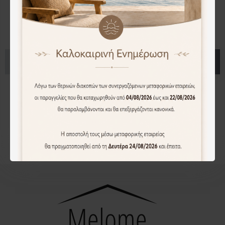
Πολυθρόνα Nasima pakoworld ύφασμα μπεζ-πόδι ξύλο οξιάς σε φυσική απόχρωση 57x58x84εκ
Καρέκλα Zeben pakoworld αντικέ μπεζ ύφασμα με πόδι rubberwood σε φυσική απόχρωση 43,5x55,5x93,5εκ
67.00€
39.00€
Άμεση Αγορά
Άμεση Αγορά