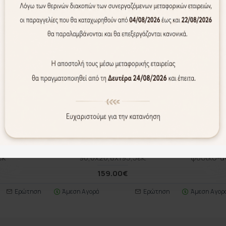
WEB ONLY
WEB ONLY
ΝΕΟ
ΝΕΟ
pakoworld
Έπιπλο εισόδου Elois Megapap
Ντουλάπι
κή απόχρωση
χρώμα λευκό - sepet oak
επαγγελματι
εκ
96,6x26,8x195,5εκ.
φυσικό-α
€
159.00€
Ερώτηση
Άμεση Αγορά
Ερώτηση
Άμεση Αγορ