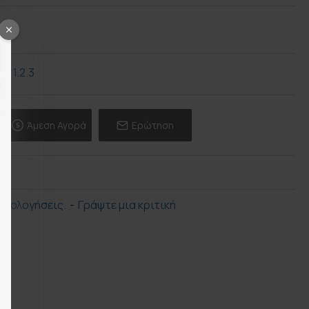
Άμεση Αγορά
Ερώτηση
ξιολογήσεις.
-
Γράψτε μια κριτική