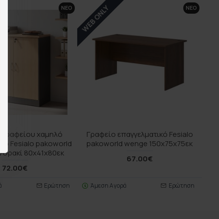
WEB ONLY
ΝΕΟ
ΝΕΟ
 γραφείου χαμηλό
Γραφείο επαγγελματικό Fesialo
κό Fesialo pakoworld
pakoworld wenge 150x75x75εκ
νθρακί 80x41x80εκ
67.00€
72.00€
ά
Ερώτηση
Άμεση Αγορά
Ερώτηση