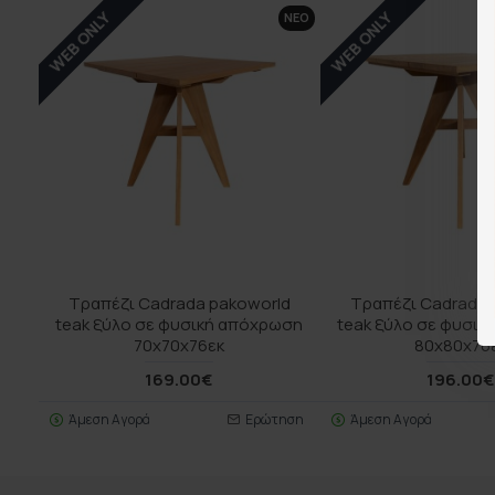
WEB ONLY
WEB ONLY
ΝΕΟ
Τραπέζι Cadrada pakoworld
Τραπέζι Cadrada 
teak ξύλο σε φυσική απόχρωση
teak ξύλο σε φυσι
70x70x76εκ
80x80x76
169.00€
196.00
Άμεση Αγορά
Ερώτηση
Άμεση Αγορά