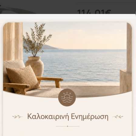
114.01€
Καλάθι
Επιθυμητό
Σύγκριση
Σύμφωνα με 0 α
Προτίμηση Πελατών