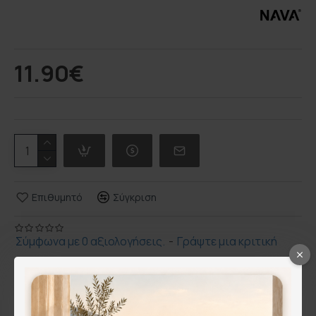
11.90€
Επιθυμητό
Σύγκριση
Σύμφωνα με 0 αξιολογήσεις.
-
Γράψτε μια κριτική
Περιγραφή
Πιατέλα "Terrestrial" πορσελάνινη με χερούλι από