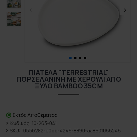
ΠΙΑΤΈΛΑ "TERRESTRIAL"
ΠΟΡΣΕΛΆΝΙΝΗ ΜΕ ΧΕΡΟΎΛΙ ΑΠΌ
ΞΎΛΟ BAMBOO 35CM
Εκτός Αποθέματος
Κωδικός:
10-263-041
SKU:
f0556282-e0bb-4245-8890-aa8501066246