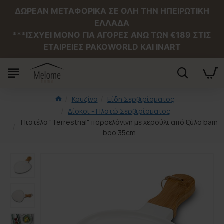
ΔΩΡΕΑΝ ΜΕΤΑΦΟΡΙΚΑ ΣΕ ΟΛΗ ΤΗΝ ΗΠΕΙΡΩΤΙΚΗ
ΕΛΛΑΔΑ
***ΙΣΧΥΕΙ MONO ΓΙΑ ΑΓΟΡΕΣ ΑΝΩ ΤΩΝ €189 ΣΤΙΣ
ΕΤΑΙΡΕΙΕΣ PAKOWORLD ΚΑΙ INART
Κουζίνα
Είδη Σερβιρίσματος
Δίσκοι - Πλατώ Σερβιρίσματος
Πιατέλα "Terrestrial" πορσελάνινη με χερούλι από ξύλο bam
boo 35cm