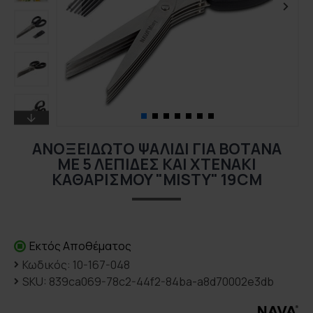
ΑΝΟΞΕΊΔΩΤΟ ΨΑΛΊΔΙ ΓΙΑ ΒΌΤΑΝΑ
ΜΕ 5 ΛΕΠΊΔΕΣ ΚΑΙ ΧΤΕΝΆΚΙ
ΚΑΘΑΡΙΣΜΟΎ "MISTY" 19CM
Εκτός Αποθέματος
Κωδικός:
10-167-048
SKU:
839ca069-78c2-44f2-84ba-a8d70002e3db