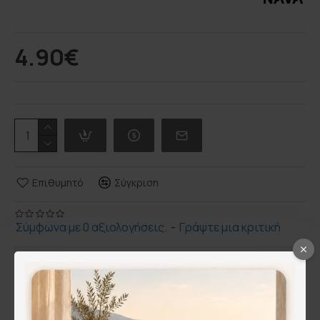
4.90€
Επιθυμητό
Σύγκριση
Σύμφωνα με 0 αξιολογήσεις.
-
Γράψτε μια κριτική
Περιγραφή
Ανοξείδωτο ψαλίδι για βότανα με 5 λεπίδες και
χτενάκι καθαρισμού "Misty" 19cm