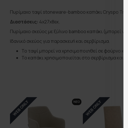
Πυρίμαχο ταψί stoneware-bamboo καπάκι Cryspo Trio
Διαστάσεις:
4χ27χ8εκ.
Πυρίμαχο σκεύος με ξύλινο bamboo καπάκι (μπορεί να
Ιδανικό σκεύος για παρασκευή και σερβίρισμα.
Το ταψί μπορεί να χρησιμοποιηθεί σε φούρνο κα
Το καπάκι χρησιμοποιείται στο σερβίρισμα και Δ
WEB ONLY
WEB ONLY
ΝΕΟ