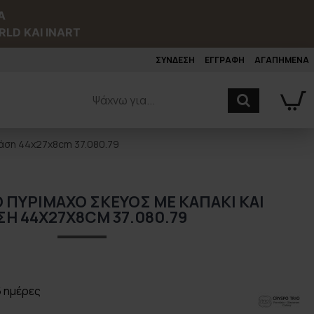
Α
RLD ΚΑΙ INART
ΣΥΝΔΕΣΗ
ΕΓΓΡΑΦΗ
ΑΓΑΠΗΜΕΝΑ
Βάση 44x27x8cm 37.080.79
 ΠΥΡΊΜΑΧΟ ΣΚΕΎΟΣ ΜΕ ΚΑΠΆΚΙ ΚΑΙ
ΣΗ 44X27X8CM 37.080.79
6 ημέρες