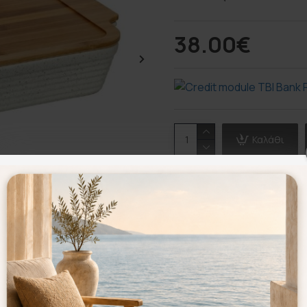
38.00€
Καλάθι
Επιθυμητό
Σύγκριση
Σύμφωνα με 0 α
Περιγραφή