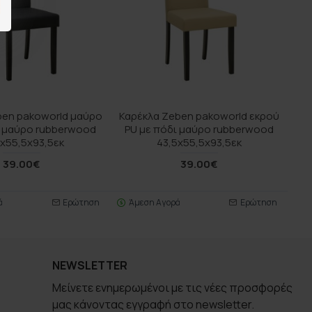
ben pakoworld μαύρο
Καρέκλα Zeben pakoworld εκρού
ι μαύρο rubberwood
PU με πόδι μαύρο rubberwood
5x55,5x93,5εκ
43,5x55,5x93,5εκ
39.00€
39.00€
ά
Ερώτηση
Άμεση Αγορά
Ερώτηση
NEWSLETTER
Μείνετε ενημερωμένοι με τις νέες προσφορές
μας κάνοντας εγγραφή στο newsletter.