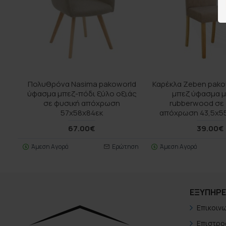
Πολυθρόνα Nasima pakoworld
Καρέκλα Zeben pakow
ύφασμα μπεζ-πόδι ξύλο οξιάς
μπεζ ύφασμα μ
σε φυσική απόχρωση
rubberwood σε
57x58x84εκ
απόχρωση 43,5x55
67.00€
39.00€
Άμεση Αγορά
Ερώτηση
Άμεση Αγορά
ΕΞΥΠΗΡΈ
Επικοιν
Επιστρο