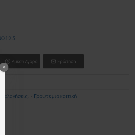
Άμεση Αγορά
Ερώτηση
ξιολογήσεις.
-
Γράψτε μια κριτική