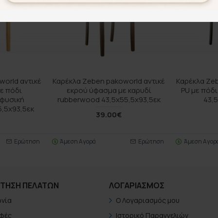
orld αντικέ
Καρέκλα Zeben pakoworld αντικέ
Καρέκλα Ze
ε πόδι
εκρού ύφασμα με καρυδί
PU με πόδ
 φυσική
rubberwood 43,5x55,5x93,5εκ
43,
,5x93,5εκ
39.00€
Ερώτηση
Άμεση Αγορά
Ερώτηση
Άμεση Αγορ
ΤΗΣΗ ΠΕΛΑΤΏΝ
ΛΟΓΑΡΙΑΣΜΟΣ
ωνία
Ο Λογαριασμός μου
φές
Ιστορικό Παραγγελιών