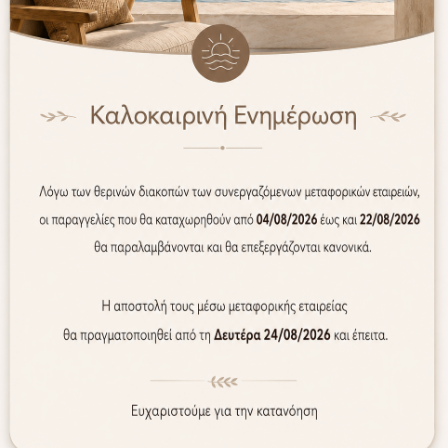
 Senso 37.080.79
 χρησιμοποιηθεί και ως βάση σερβιρίσματος).
ι πλυντήριο πιάτων.
ΕΝ είναι κατάλληλο για τον φούρνο.
Προτίμηση Πελατών
WEB ONLY
WEB ONLY
ΝΕΟ
ΝΕΟ